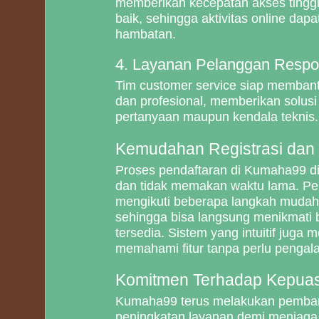
memberikan kecepatan akses tinggi 
baik, sehingga aktivitas online dapa
hambatan.
4. Layanan Pelanggan Respo
Tim customer service siap memban
dan profesional, memberikan solusi 
pertanyaan maupun kendala teknis.
Kemudahan Registrasi da
Proses pendaftaran di Kumaha99 d
dan tidak memakan waktu lama. Pe
mengikuti beberapa langkah mudah
sehingga bisa langsung menikmati 
tersedia. Sistem yang intuitif jug
memahami fitur tanpa perlu pengal
Komitmen Terhadap Kepua
Kumaha99 terus melakukan pembar
peningkatan layanan demi menjaga k