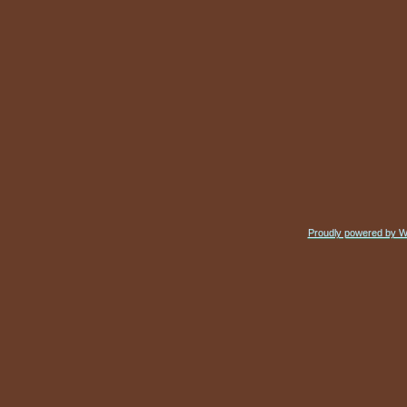
Proudly powered by 