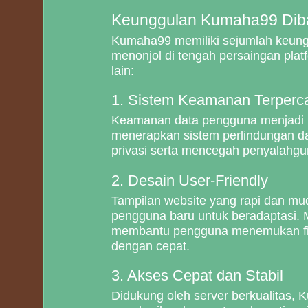
Keunggulan Kumaha99 Diba
Kumaha99 memiliki sejumlah keun
menonjol di tengah persaingan platf
lain:
1. Sistem Keamanan Terperc
Keamanan data pengguna menjadi p
menerapkan sistem perlindungan d
privasi serta mencegah penyalahgun
2. Desain User-Friendly
Tampilan website yang rapi dan 
pengguna baru untuk beradaptasi. 
membantu pengguna menemukan fit
dengan cepat.
3. Akses Cepat dan Stabil
Didukung oleh server berkualitas