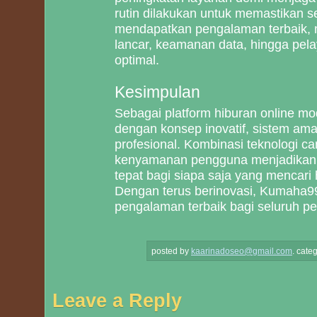
rutin dilakukan untuk memastikan 
mendapatkan pengalaman terbaik, m
lancar, keamanan data, hingga pel
optimal.
Kesimpulan
Sebagai platform hiburan online m
dengan konsep inovatif, sistem ama
profesional. Kombinasi teknologi c
kenyamanan pengguna menjadikan 
tepat bagi siapa saja yang mencari h
Dengan terus berinovasi, Kumaha
pengalaman terbaik bagi seluruh p
posted by
kaarinadoseo@gmail.com
.
categ
Leave a Reply